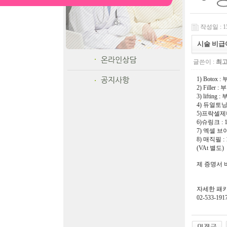
작성일 : 15
시술 비급
글쓴이 :
최
1) Boto
2) Filler
3) liftin
4) 듀얼토
5)프락셀제나
6)슈링크 : 
7) 엑셀 브
8) 매직필 :
(VAt 별도)
제 증명서 
진료의뢰서
자세한 패키
02-533-1