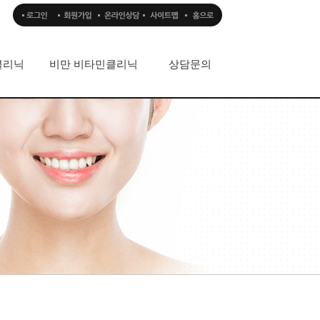
클리닉
비만 비타민클리닉
상담문의