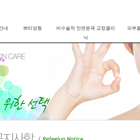
 안내
쁘띠성형
비수술적 안면윤곽 교정클리
피부
닉