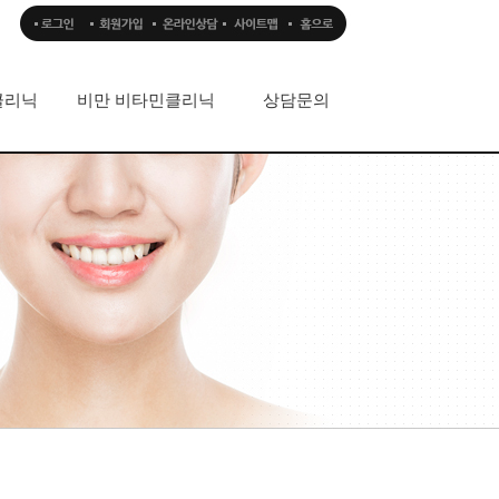
클리닉
비만 비타민클리닉
상담문의