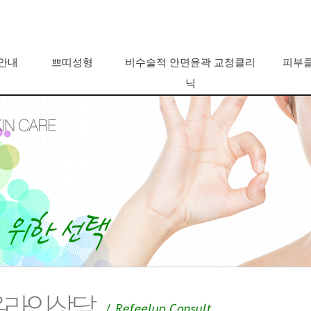
 안내
쁘띠성형
비수술적 안면윤곽 교정클리
피부
닉